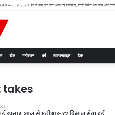
न तस्करी मामले में आरोपी की जमानत याचिका खारिज
ेस
खेल
मनोरंजन
धर्म
लाइफस्टाइल
टेक
t takes
2025
 नई रफ़्तार: आज से एटीआर-72 विमान सेवा हुई