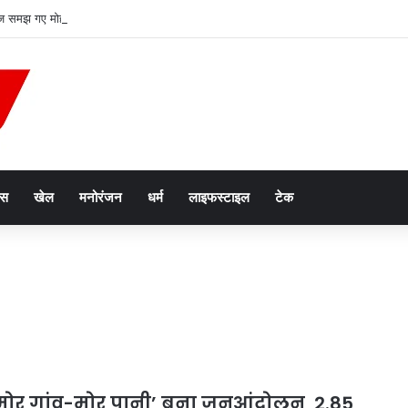
 समझ गए मोहन भागवत? जानिए कैसे युवा पीढ़ी और BJP के बीच मजबूत पुल बना RSS
ेस
खेल
मनोरंजन
धर्म
लाइफस्टाइल
टेक
 ‘मोर गांव-मोर पानी’ बना जनआंदोलन, 2.85