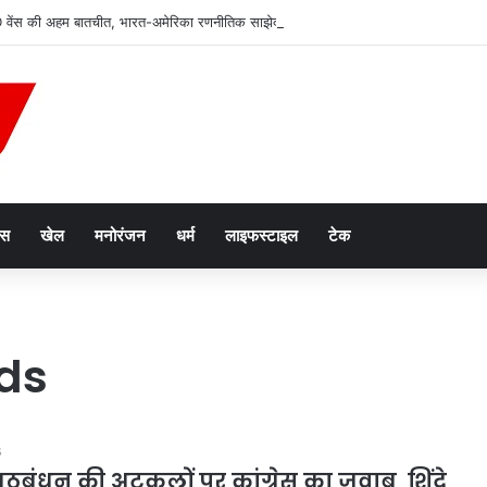
ेंस की अहम बातचीत, भारत-अमेरिका रणनीतिक साझेदारी पर हुई चर्चा
ेस
खेल
मनोरंजन
धर्म
लाइफस्टाइल
टेक
ds
6
ठबंधन की अटकलों पर कांग्रेस का जवाब, शिंदे