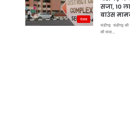
सजा, 10 लाख
बाउंस माम
पंजाब
चंडीगढ़ चंडीगढ़ की
की सजा…