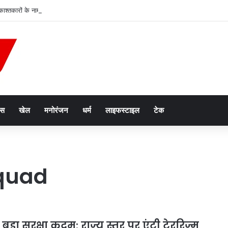
 काश्तकारों के नाम पर जमीन का मुद्दा गरमाया, CM मान बोले- सरकार करेगी प्रस्ताव पर विचार
ेस
खेल
मनोरंजन
धर्म
लाइफस्टाइल
टेक
Squad
 बड़ा सुरक्षा कदम: राज्य स्तर पर एंटी टेररिज्म