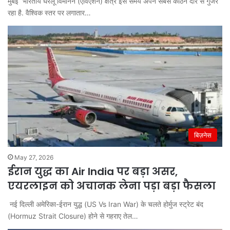
मुंबई भारतीय घरेलू विमानन (एविएशन) क्षेत्र इस समय अपने सबसे कठिन दौर से गुजर
रहा है. वैश्विक स्तर पर लगातार…
बिज़नेस
May 27, 2026
ईरान युद्ध का Air India पर बड़ा असर,
एयरलाइन को अचानक लेना पड़ा बड़ा फैसला
नई दिल्ली अमेरिका-ईरान युद्ध (US Vs Iran War) के चलते होर्मुज स्ट्रेट बंद
(Hormuz Strait Closure) होने से गहराए तेल…